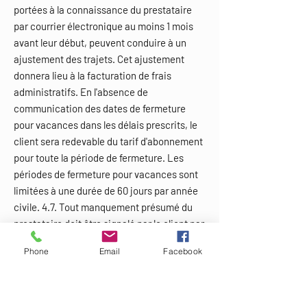
Phone
Email
Facebook