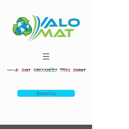
Erkend centrum - geautoriseerde werking tot
12/11/2039
Bestel nu