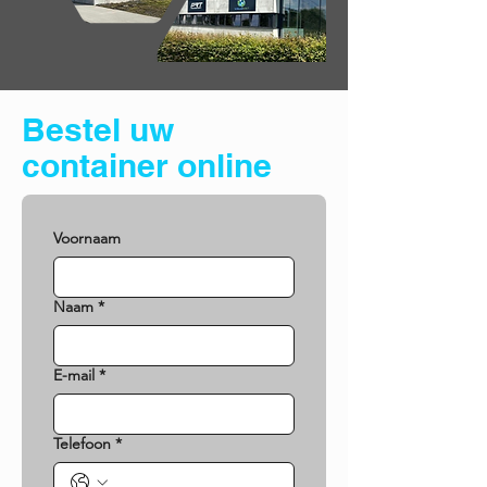
Bestel uw
container online
Voornaam
Naam
*
E-mail
*
Telefoon
*