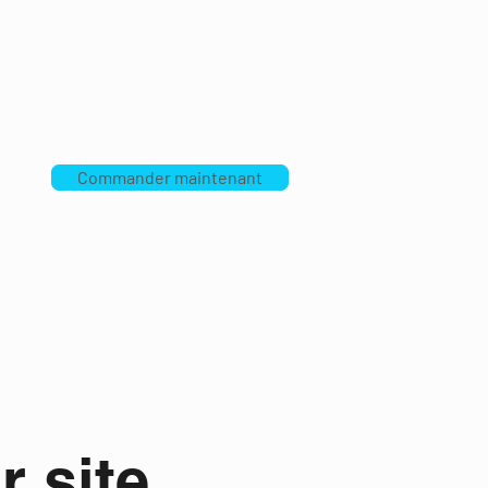
Commander maintenant
 site et jours de fermetures
Plus
r site