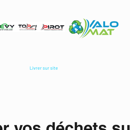
é - exploitation autorisée jusqu'au 12/11/2039
containers
Livrer sur site
Type de déchets
Horaire du
er vos déchets su